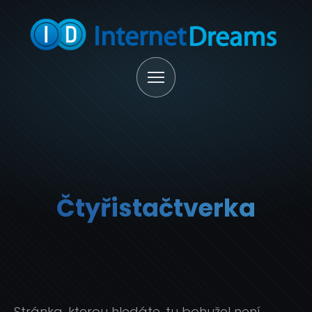
Čtyřistačtverka
Stránka, kterou hledáte, tu bohužel není.