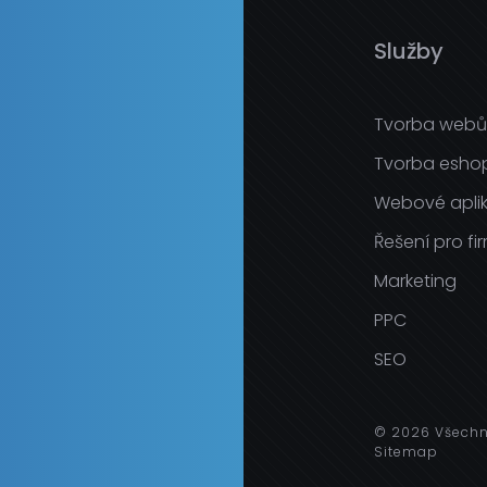
e
Služby
Tvorba webů
Tvorba esho
Webové aplik
Řešení pro fi
Marketing
PPC
SEO
© 2026 Všechn
Sitemap