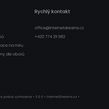
Rychlý kontakt
office@internetdreams.cz
pů
+420 774 211 582
ace na míru
rmy dle oborů
a práva vyhrazena
3.0.0
InternetDreams.cz