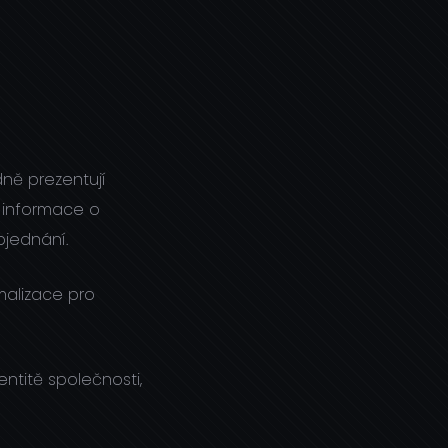
dně prezentují
e informace o
bjednání.
malizace pro
ntitě společnosti,