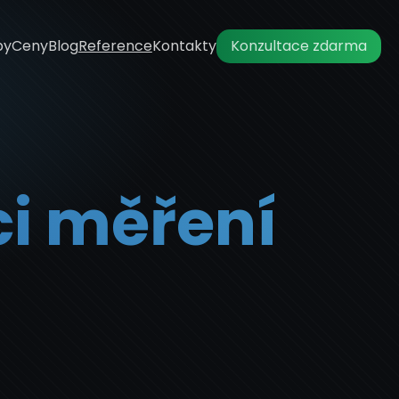
by
Ceny
Blog
Reference
Kontakty
Konzultace zdarma
ci měření