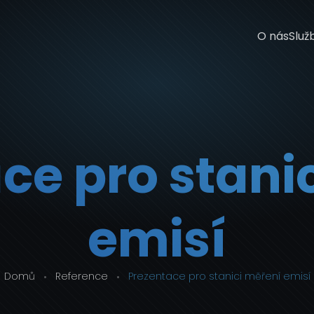
O nás
Služ
ce pro stani
emisí
Domů
Reference
Prezentace pro stanici měření emisí