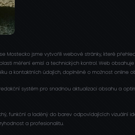
se Mostecko jsme vytvořili webové stránky, které přehle
blasti měření emisí a technických kontrol. Web obsahuj
íku a kontaktních údajích, doplněné o možnost online o
 redakční systém pro snadnou aktualizaci obsahu a opti
hý, funkční a laděný do barev odpovídajících vizuální ide
ryhodnost a profesionalitu.