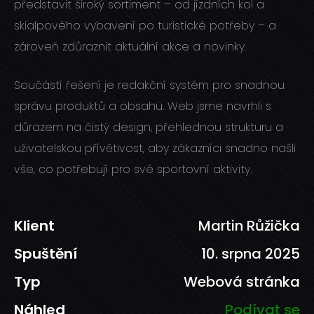
představit široký sortiment – od jízdních kol a
skialpového vybavení po turistické potřeby – a
zároveň zdůraznit aktuální akce a novinky.
Součástí řešení je redakční systém pro snadnou
správu produktů a obsahu. Web jsme navrhli s
důrazem na čistý design, přehlednou strukturu a
uživatelskou přívětivost, aby zákazníci snadno našli
vše, co potřebují pro své sportovní aktivity.
Martin Růžička
10. srpna 2025
Webová stránka
Podívat se